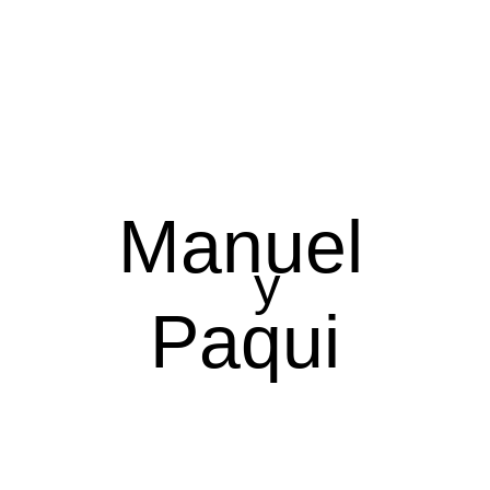
Manuel
y
Paqui