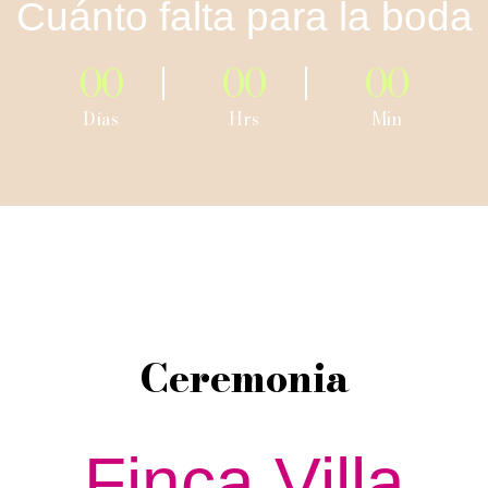
Cuánto falta para la boda
00
00
00
Días
Hrs
Min
Ceremonia
Finca Villa