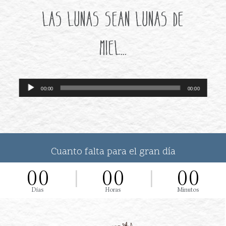
las lunas sean lunas de
miel...
Reproductor
00:00
00:00
de
audio
Cuanto falta para el gran día
00
00
00
Días
Horas
Minutos